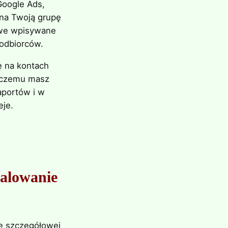
oogle Ads,
 na Twoją grupę
owe wpisywane
odbiorców.
 na kontach
i czemu masz
aportów i w
eje.
kalowanie
 szczegółowej