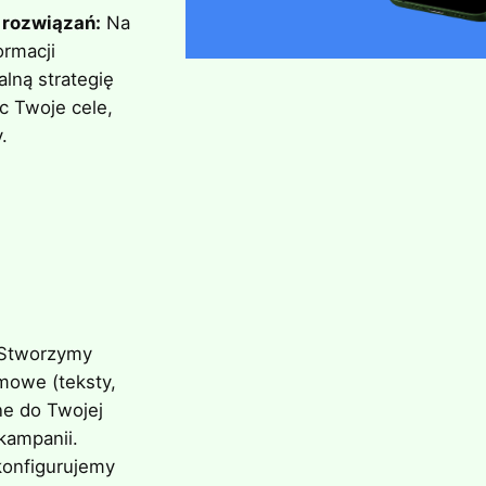
 rozwiązań:
Na
ormacji
lną strategię
c Twoje cele,
.
Stworzymy
mowe (teksty,
ne do Twojej
kampanii.
onfigurujemy