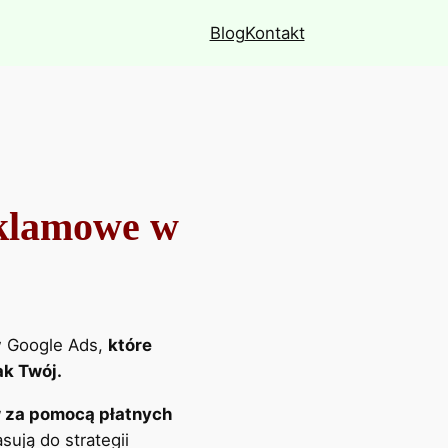
Blog
Kontakt
eklamowe w
w Google Ads,
które
ak Twój.
w za pomocą płatnych
sują do strategii