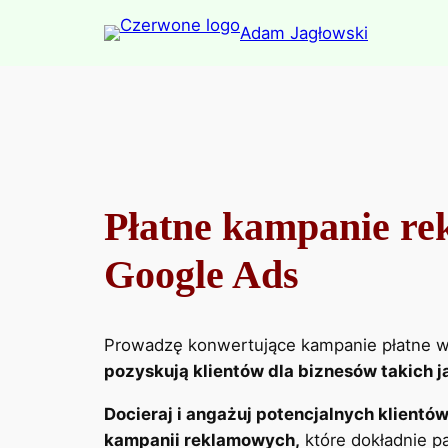
Skip
Adam Jagłowski
to
content
Płatne kampanie r
Google Ads
Prowadzę konwertujące kampanie płatne 
pozyskują klientów dla biznesów takich j
Docieraj i angażuj potencjalnych klientó
kampanii reklamowych,
które dokładnie pa