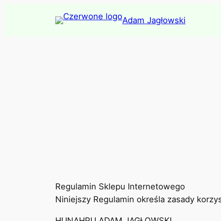
Skip
Adam Jagłowski
to
content
Regulamin Sklepu Internetowego
Niniejszy Regulamin określa zasady korz
HUNAHPU ADAM JAGŁOWSKI