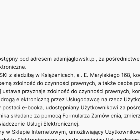
dostępny pod adresem adamjaglowski.pl, za pośrednictw
ktroniczne.
 siedzibą w Książenicach, al. E. Marylskiego 168, ko
pełną zdolność do czynności prawnych, a także osoba pr
j ustawa przyznaje zdolność do czynności prawnych, kor
a drogą elektroniczną przez Usługodawcę na rzecz Użyt
 w postaci e-booka, udostępniany Użytkownikowi za poś
nika składane za pomocą Formularza Zamówienia, zmier
adczenie Usługi Elektronicznej.
ny w Sklepie Internetowym, umożliwiający Użytkownikow