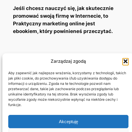
Jeśli chcesz nauczyć się, jak skutecznie
promować swoją firmę w Internecie, to
Praktyczny marketing online jest
ebookiem, który powinieneś przeczytać.
Zarządzaj zgodą
Adam Jagłowski
Aby zapewnić jak najlepsze wrażenia, korzystamy z technologii, takich
jak pliki cookie, do przechowywania i/lub uzyskiwania dostępu do
informacji o urządzeniu. Zgoda na te technologie pozwoli nam
Marketing Freelancer
przetwarzać dane, takie jak zachowanie podczas przeglądania lub
unikalne identyfikatory na tej stronie. Brak wyrażenia zgody lub
wycofanie zgody może niekorzystnie wpłynąć na niektóre cechy i
Projekty
Prywatność i regulamin
funkcje.
Sklep
Kontakt
Blog
Regulamin
Akceptuję
Potrzebujesz strony?
Polityka cookie