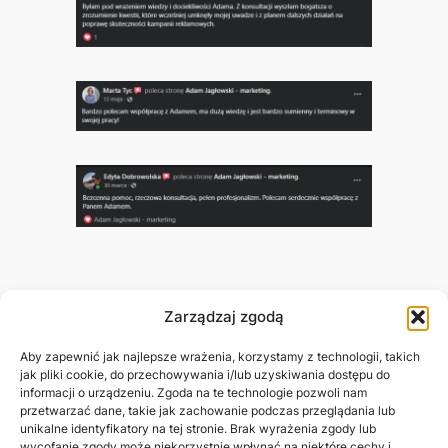
Zarządzaj zgodą
Adam Jagłowski
Aby zapewnić jak najlepsze wrażenia, korzystamy z technologii, takich
jak pliki cookie, do przechowywania i/lub uzyskiwania dostępu do
informacji o urządzeniu. Zgoda na te technologie pozwoli nam
Marketing Freelancer
przetwarzać dane, takie jak zachowanie podczas przeglądania lub
unikalne identyfikatory na tej stronie. Brak wyrażenia zgody lub
wycofanie zgody może niekorzystnie wpłynąć na niektóre cechy i