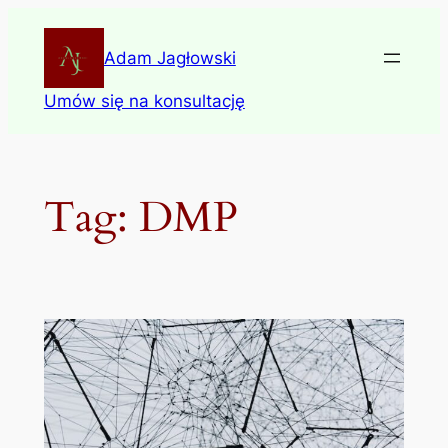
Skip
to
Adam Jagłowski
content
Umów się na konsultację
Tag:
DMP