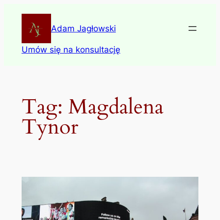
Skip
to
Adam Jagłowski
content
Umów się na konsultację
Tag:
Magdalena
Tynor