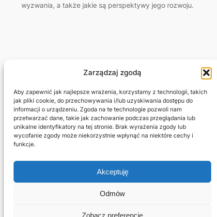
wyzwania, a także jakie są perspektywy jego rozwoju.
Zarządzaj zgodą
Adam Jagłowski
Aby zapewnić jak najlepsze wrażenia, korzystamy z technologii, takich
jak pliki cookie, do przechowywania i/lub uzyskiwania dostępu do
informacji o urządzeniu. Zgoda na te technologie pozwoli nam
Marketing Freelancer
przetwarzać dane, takie jak zachowanie podczas przeglądania lub
unikalne identyfikatory na tej stronie. Brak wyrażenia zgody lub
wycofanie zgody może niekorzystnie wpłynąć na niektóre cechy i
Projekty
Prywatność i regulamin
funkcje.
Sklep
Kontakt
Blog
Regulamin
Akceptuję
Potrzebujesz strony?
Polityka cookie
Jestem na
Odmów
Facebook
Zobacz preferencje