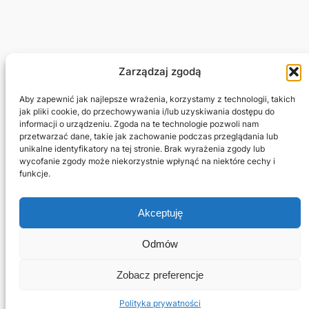
Zarządzaj zgodą
Adam Jagłowski
Aby zapewnić jak najlepsze wrażenia, korzystamy z technologii, takich
jak pliki cookie, do przechowywania i/lub uzyskiwania dostępu do
informacji o urządzeniu. Zgoda na te technologie pozwoli nam
Marketing Freelancer
przetwarzać dane, takie jak zachowanie podczas przeglądania lub
unikalne identyfikatory na tej stronie. Brak wyrażenia zgody lub
wycofanie zgody może niekorzystnie wpłynąć na niektóre cechy i
Projekty
Prywatność i regulamin
funkcje.
Sklep
Kontakt
Blog
Regulamin
Akceptuję
Potrzebujesz strony?
Polityka cookie
Jestem na
Odmów
Facebook
Zobacz preferencje
Linkedin
Polityka prywatności