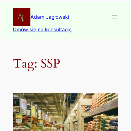
Skip
to
Adam Jagłowski
content
Umów się na konsultację
Tag:
SSP