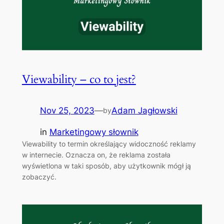
Viewability – co to jest?
Nov 25, 2023
—
Adam Jagłowski
by
in
Marketingowy słownik
Viewability to termin określający widoczność reklamy
w internecie. Oznacza on, że reklama została
wyświetlona w taki sposób, aby użytkownik mógł ją
zobaczyć.