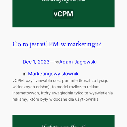
Co to jest vCPM w marketingu?
Dec 1, 2023
—
Adam Jagłowski
by
in
Marketingowy słownik
vCPM, czyli viewable cost per mille (koszt za tysiąc
widocznych odsłon), to model rozliczeń reklam
internetowych, który uwzględnia tylko te wyświetlenia
reklamy, które były widoczne dla użytkownika