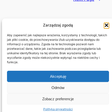
Zarządzaj zgodą
Adam Jagłowski
Aby zapewnić jak najlepsze wrażenia, korzystamy z technologii, takich
jak pliki cookie, do przechowywania i/lub uzyskiwania dostępu do
informacji o urządzeniu. Zgoda na te technologie pozwoli nam
Marketing Freelancer
przetwarzać dane, takie jak zachowanie podczas przeglądania lub
unikalne identyfikatory na tej stronie. Brak wyrażenia zgody lub
wycofanie zgody może niekorzystnie wpłynąć na niektóre cechy i
Projekty
Prywatność i regulamin
funkcje.
Sklep
Kontakt
Blog
Regulamin
Akceptuję
Potrzebujesz strony?
Polityka cookie
Jestem na
Odmów
Facebook
Zobacz preferencje
Linkedin
Polityka prywatności