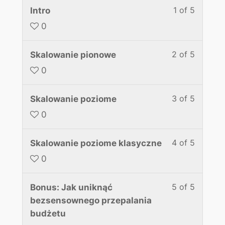
1 of 5
Intro
0
2 of 5
Skalowanie pionowe
0
3 of 5
Skalowanie poziome
0
4 of 5
Skalowanie poziome klasyczne
0
5 of 5
Bonus: Jak uniknąć
bezsensownego przepalania
budżetu