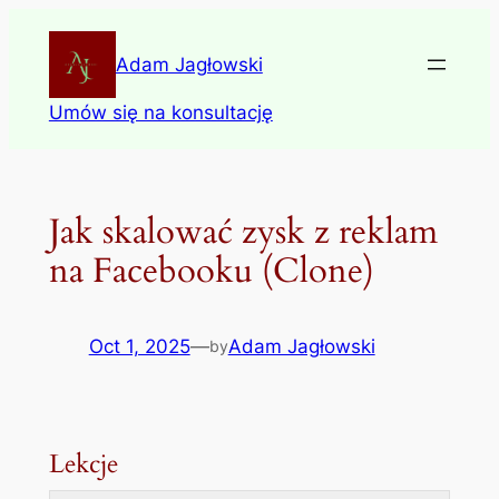
Skip
to
Adam Jagłowski
content
Umów się na konsultację
Jak skalować zysk z reklam
na Facebooku (Clone)
Oct 1, 2025
—
Adam Jagłowski
by
Lekcje