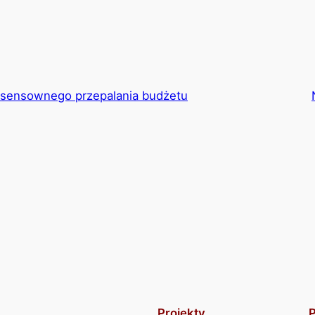
zsensownego przepalania budżetu
Projekty
P