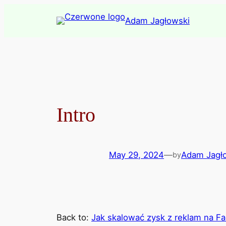
Skip
Adam Jagłowski
to
content
Intro
May 29, 2024
—
Adam Jagł
by
Back to:
Jak skalować zysk z reklam na F