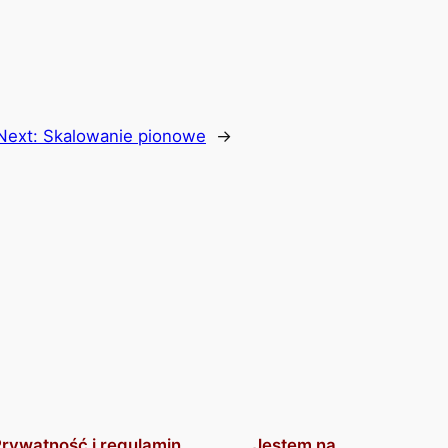
Next:
Skalowanie pionowe
→
rywatność i regulamin
Jestem na