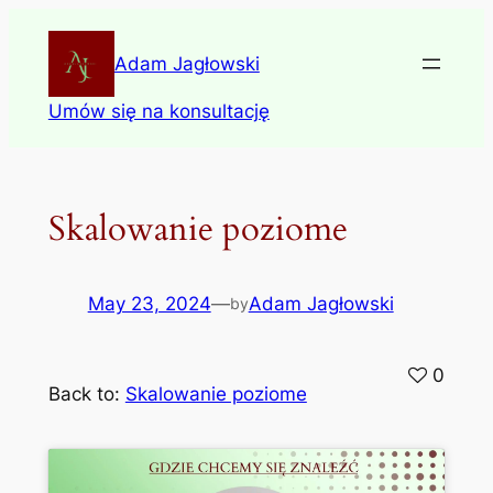
Skip
to
Adam Jagłowski
content
Umów się na konsultację
Skalowanie poziome
May 23, 2024
—
Adam Jagłowski
by
0
Back to:
Skalowanie poziome