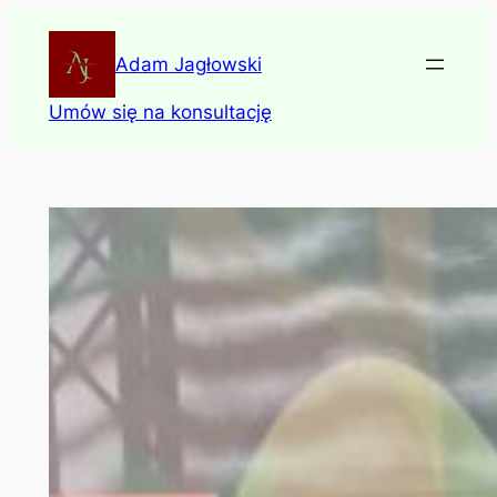
Skip
to
Adam Jagłowski
content
Umów się na konsultację