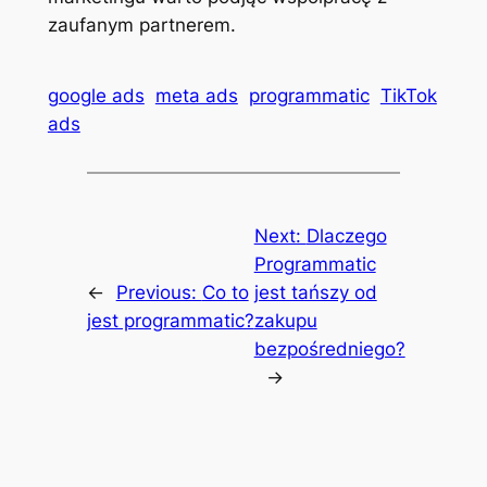
zaufanym partnerem.
google ads
meta ads
programmatic
TikTok
ads
Next:
Dlaczego
Programmatic
←
Previous:
Co to
jest tańszy od
jest programmatic?
zakupu
bezpośredniego?
→