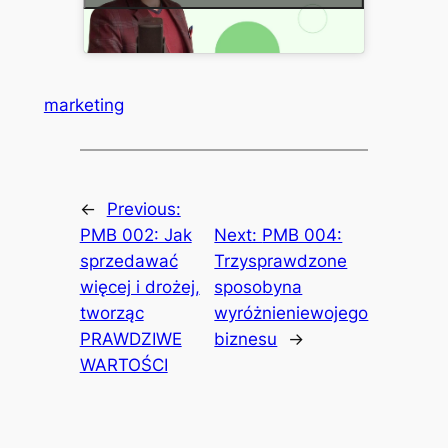
marketing
←
Previous:
PMB 002: Jak
Next:
PMB 004:
sprzedawać
Trzysprawdzone
więcej i drożej,
sposobyna
tworząc
wyróżnieniewojego
PRAWDZIWE
biznesu
→
WARTOŚCI