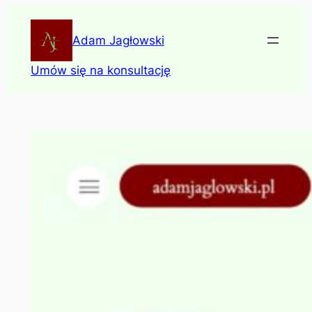
Skip
to
Adam Jagłowski
content
Umów się na konsultację