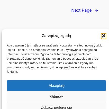
Next Page
→
Zarządzaj zgodą
Adam Jagłowski
Aby zapewnić jak najlepsze wrażenia, korzystamy z technologii, takich
jak pliki cookie, do przechowywania i/lub uzyskiwania dostępu do
informacji o urządzeniu. Zgoda na te technologie pozwoli nam
Marketing Freelancer
przetwarzać dane, takie jak zachowanie podczas przeglądania lub
unikalne identyfikatory na tej stronie. Brak wyrażenia zgody lub
wycofanie zgody może niekorzystnie wpłynąć na niektóre cechy i
Projekty
Prywatność i regulamin
funkcje.
Sklep
Kontakt
Blog
Regulamin
Akceptuję
Potrzebujesz strony?
Polityka cookie
Jestem na
Odmów
Facebook
Zobacz preferencje