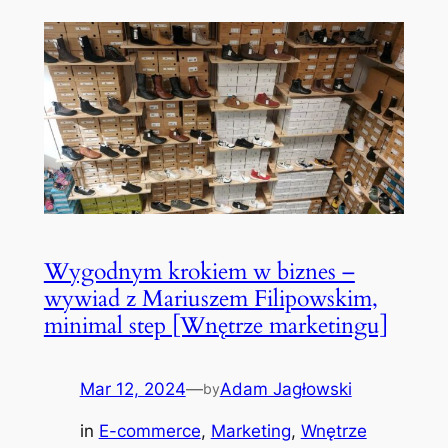
Wygodnym krokiem w biznes –
wywiad z Mariuszem Filipowskim,
minimal step [Wnętrze marketingu]
Mar 12, 2024
—
Adam Jagłowski
by
in
E-commerce
, 
Marketing
, 
Wnętrze