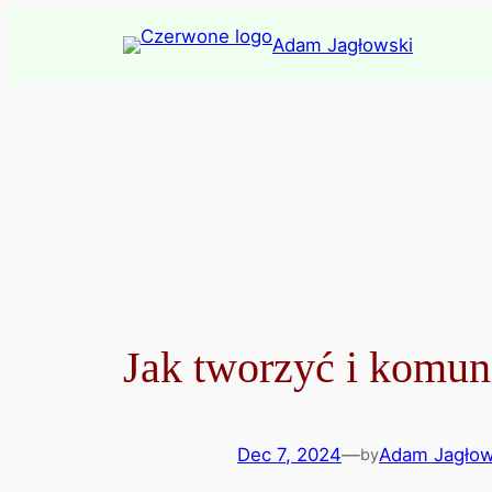
Skip
Adam Jagłowski
to
content
Jak tworzyć i komuni
Dec 7, 2024
—
Adam Jagłow
by