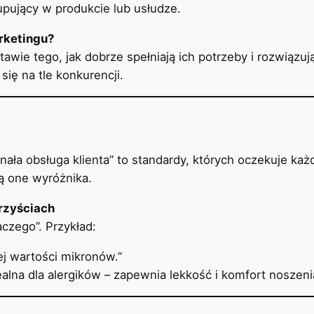
upujący w produkcie lub usłudze.
rketingu?
stawie tego, jak dobrze spełniają ich potrzeby i rozwiąz
się na tle konkurencji.
nała obsługa klienta” to standardy, których oczekuje każd
ą one wyróżnika.
orzyściach
aczego”. Przykład:
iej wartości mikronów.”
dealna dla alergików – zapewnia lekkość i komfort noszeni