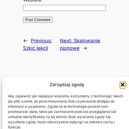
←
Previous:
Next:
Skalowanie
Szkic lekcji
pionowe
→
Zarządzaj zgodą
Adam Jagłowski
Aby zapewnić jak najlepsze wrażenia, korzystamy z technologii, takich
jak pliki cookie, do przechowywania i/lub uzyskiwania dostępu do
informacji o urządzeniu. Zgoda na te technologie pozwoli nam
Marketing Freelancer
przetwarzać dane, takie jak zachowanie podczas przeglądania lub
unikalne identyfikatory na tej stronie. Brak wyrażenia zgody lub
wycofanie zgody może niekorzystnie wpłynąć na niektóre cechy i
Projekty
Prywatność i regulamin
funkcje.