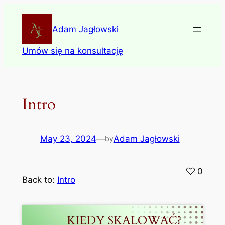
Skip
to
Adam Jagłowski
content
Umów się na konsultację
Intro
May 23, 2024
—
Adam Jagłowski
by
0
Back to:
Intro