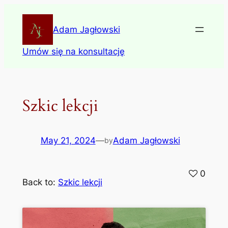
Skip
to
Adam Jagłowski
content
Umów się na konsultację
Szkic lekcji
May 21, 2024
—
Adam Jagłowski
by
0
Back to:
Szkic lekcji