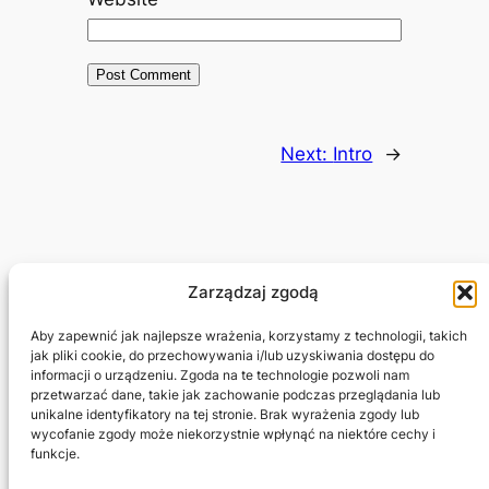
Next:
Intro
→
Zarządzaj zgodą
Adam Jagłowski
Aby zapewnić jak najlepsze wrażenia, korzystamy z technologii, takich
jak pliki cookie, do przechowywania i/lub uzyskiwania dostępu do
informacji o urządzeniu. Zgoda na te technologie pozwoli nam
Marketing Freelancer
przetwarzać dane, takie jak zachowanie podczas przeglądania lub
unikalne identyfikatory na tej stronie. Brak wyrażenia zgody lub
wycofanie zgody może niekorzystnie wpłynąć na niektóre cechy i
Projekty
Prywatność i regulamin
funkcje.
Sklep
Kontakt